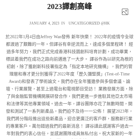
2023譯創高峰
JANUARY 4, 2023
IN
UNCATEGORIZED @HK
於2022年1月4日由Jeffrey Wan發佈 新年快樂！ 2022年的疫情令全球
都渡過了艱難的一年。但譯谷有幸逆流而上，達成多個里程碑！ 經
過多年努力，我們正式完成香港科技園創科培育計劃，成功畢業，
標誌着我們在成功之路向前邁進了一大步。 譯谷作為以研究為根的
初創，除了獲創新科技署指定為「指定本地研究機構」，我們的管
理層和專才更分別獲得了2022年度「歷久彌堅獎」(Test-of-Time
Award)和發表了學術論文。我們亦在全年獲邀參與多個會議、論
壇、行業展覽，甚至上過電台和電視節目受訪！ 業務發展方面，除
了與金融監管機構開展研發合作，我們更進一步進駐其他亞太市場
和法律等其他專業領域。過去一年，譯谷團隊亦花了無數時間，開
發和測試了一系列新產品，我們迫不及待一一公佈！ 展望2023年，
我們將分階段推出這些新產品，迎合更廣泛的客戶群，服務新行業
的專業客戶。萬勿錯過我們的最新消息！ 譯谷謹此感謝客戶過去一
年對我們的衷心信任，並感謝團隊成員無私付出。祝大家新的一年