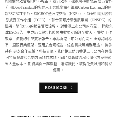
司編備高效合規的ESG報告。 提升效率、擁抱可持續發展 雙方合作
利用DeepTranslate的尖端人工智能翻譯引擎和Carbon Exchange的創
新ESGBOT平台。ESGBOT遵照港交所（HKEx）、氣候相關財務信
息披露工作小組（TCFD）、聯合國可持續發展集團（UNSDG）的
框架，簡化ESG的報告管理流程。 對香港上市公司的意義︰ 輕鬆完
成ESG報告︰生成ESG報告的時間由數星期縮短至數天。 雙語工作
效率︰流暢的中英雙語報告，專為香港上市公司而設。 全球認可標
準︰遵照行業框架，適用於合規報告、綠色貸款等業務用途。 攜手
共進 是次合作超越了科技界限，我們銳意助力香港上市公司在通往
可持續發展和合規方面精益求精，同時以高效流程和優化方案來節
省大量成本。 期待與你一起啟程！聯絡我們，取得免費試用和獨家
優惠。
READ MORE