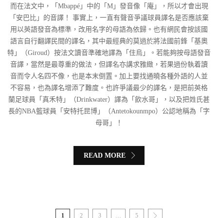
而在法文中，「Mbappé」中的「M」發音像「庵」，所以才會出現
「安巴比」的音譯！ 事實上，一直有聲音爭議球員譯名是否應該棄
用以英語發音為標準，改用名字的母語為依歸。也有網民會按該國
語言自行翻譯民間的譯名，其中最經典的莫過於將法國前鋒「基奧
特」（Giroud）按法文讀音準確地譯為「住烏」。若能夠按母語發音
音譯，當然是最尊重的做法，但譯名亦講求雅緻，若果過份執着讀
音而令人名四不像，也是本末倒置。加上要找通曉各種外語的人並
不容易，也為譯名增添了難度。也許爭議最少的譯名，是把前英格
蘭足球員「真禾特」（Drinkwater）譯為「飲水哥」，以及把姓氏甚
長的NBA籃球員「安特托昆博」（Antetokounmpo）公認地稱為「字
母哥」！
READ MORE
1
2
3
…
5