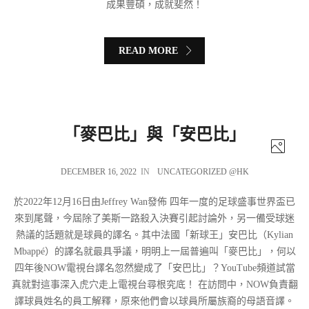
成果豐碩，成就斐然！
READ MORE
「麥巴比」與「安巴比」
DECEMBER 16, 2022
IN
UNCATEGORIZED @HK
於2022年12月16日由Jeffrey Wan發佈 四年一度的足球盛事世界盃已
來到尾聲，今屆除了美斯一路殺入決賽引起討論外，另一備受球迷
熱議的話題就是球員的譯名。其中法國「新球王」安巴比（Kylian
Mbappé）的譯名就最具爭議，明明上一屆普遍叫「麥巴比」，何以
四年後NOW電視台譯名忽然變成了「安巴比」？YouTube頻道試當
真就對這事深入虎穴走上電視台尋根究底！ 在訪問中，NOW負責翻
譯球員姓名的員工解釋，原來他們會以球員所屬族裔的母語音譯。