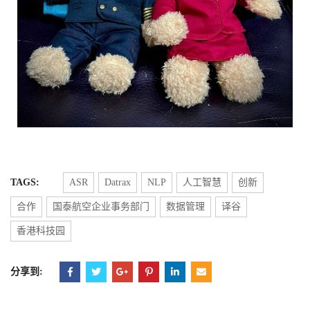
TAGS:
ASR
Datrax
NLP
人工智慧
创新
合作
国泰航空企业事务部门
数据管理
译谷
香港科技园
分享到: