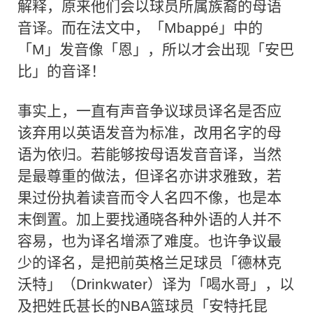
解释，原来他们会以球员所属族裔的母语
音译。而在法文中，「Mbappé」中的
「M」发音像「恩」，所以才会出现「安巴
比」的音译！
事实上，一直有声音争议球员译名是否应
该弃用以英语发音为标准，改用名字的母
语为依归。若能够按母语发音音译，当然
是最尊重的做法，但译名亦讲求雅致，若
果过份执着读音而令人名四不像，也是本
末倒置。加上要找通晓各种外语的人并不
容易，也为译名增添了难度。也许争议最
少的译名，是把前英格兰足球员「德林克
沃特」（Drinkwater）译为「喝水哥」，以
及把姓氏甚长的NBA篮球员「安特托昆