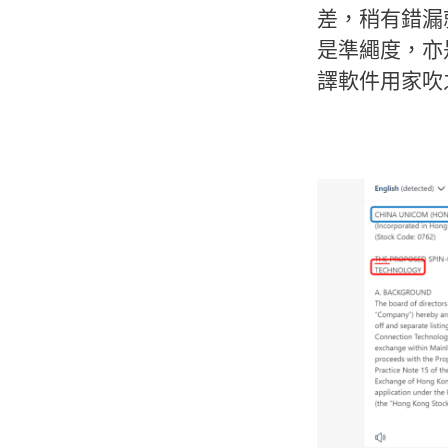
差，稍有錯漏
是準繩度，亦
譯軟件用家吹