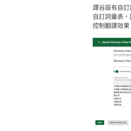
譯谷設有自訂
自訂詞彙表，
控制翻譯效果