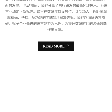
面的发展。 活动期间，译谷分享了自行研发的最新NLP技术，为语
言互动定下新标准。译谷在数码港特设展位，让到场人士近距离观
摩精确、快捷、多功能的尖端NLP解决方案。译谷以消除语言障
碍，赋予企业先进的语言能力为己任，为提升数码时代的沟通效能
作出贡献。
READ MORE